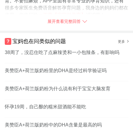
育。不要怕麻烦，APP里面有非常专业的孕育知识，还有
很多专家医生免费语音解答孕育问题，我身边的妈妈们都在
使用，你也赶快
➯
下载【宝宝树孕育】
试试吧！
展开查看完整回答
2017-03-03
陕西省
树友fv1if65c：
我还在哺乳期能用吗你是寻麻疹吗
宝妈也在问类似的问题
更多
38周了，没忍住吃了点麻辣烫和一小包辣条，有影响吗
举报
美赞臣A+荷兰版奶粉里的DHA是经过科学验证吗
美赞臣A+荷兰版奶粉为什么说有利于宝宝大脑发育
怀孕19周，自己酿的糯米甜酒能不能吃
美赞臣A+荷兰版奶粉中的DHA含量是最高的吗