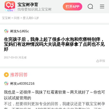
宝宝树孕育
打开APP
找母婴知识就上宝宝树
宝宝树
>
问答
>
婴儿期0-1岁
树友fv1if65c
生完孩子后，我身上起了很多小水泡和疙瘩特别痒，
宝妈们有这种情况吗大夫说是寻麻疹拿了点药也不见
好
2017-03-03
河北省
举报
推荐回答
★
树友u40391216
我也是～还很痒～我抹了红霉素软膏～两天就好了～你也可
以试试挺管用的
不过，想要得到更加专业的回答，我建议还是下载宝宝树孕