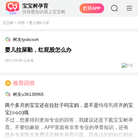
宝宝树孕育
打开APP
找母婴知识就上宝宝树
宝宝树
>
问答
>
婴儿期0-1岁
树友tyobcsvh
婴儿拉屎勤，红屁股怎么办
2017-03-06
山东省
举报
推荐回答
★
树友u36138965
两个多月的宝宝还在拉肚子吗宝妈，是不是
纯母乳喂养
的宝
宝(⊙o⊙)哦
不过，想要得到更加专业的回答，我建议还是下载宝宝树孕
育。不要怕麻烦，APP里面有非常专业的孕育知识，还有
很多专家医生免费语音解答孕育问题，我身边的妈妈们都在