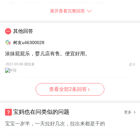
使用，你也赶快
➯
下载【宝宝树孕育】
试试吧！
展开查看完整回答
2017-03-06
四川省
树友tyobcsvh：
不是，我朋友家的刚23天
其他回答
树友u46300028
举报
涂抹屁屁乐，婴儿店有售。便宜好用。
2017-03-06 湖北省
0
举报
查看全部2条回答
宝妈也在问类似的问题
更多
宝宝一岁半，一天拉好几次，拉出来都是干的