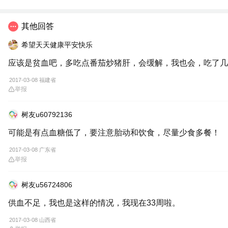
其他回答
希望天天健康平安快乐
应该是贫血吧，多吃点番茄炒猪肝，会缓解，我也会，吃了几
2017-03-08 福建省
举报
树友u60792136
可能是有点血糖低了，要注意胎动和饮食，尽量少食多餐！
2017-03-08 广东省
举报
树友u56724806
供血不足，我也是这样的情况，我现在33周啦。
2017-03-08 山西省