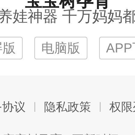
宝宝树孕育
养娃神器 千万妈妈
屏版
电脑版
AP
务协议
隐私政策
权限