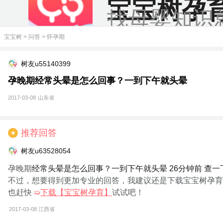
宝宝树孕
找母婴知识
宝宝树
>
问答
>
怀孕期
树友u55140399
孕晚期经常头晕是怎么回事？一到下午就头晕
2017-03-08
山东省
推荐回答
★
树友u63528054
孕晚期
经常头晕是怎么回事？一到下午就头晕 26分钟前 查一
不过，想要得到更加专业的回答，我建议还是下载宝宝树孕育
也赶快
➯
下载【宝宝树孕育】
试试吧！
2017-03-08
江西省