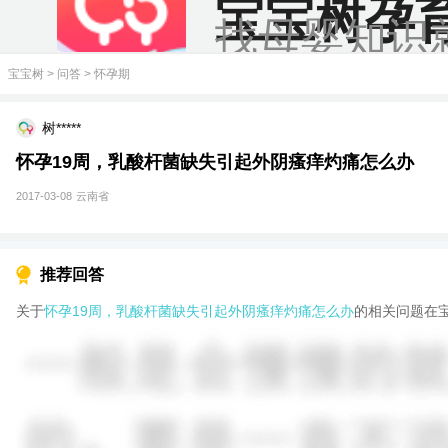
宝宝树孕
找母婴知识
宝宝树
>
问答
>
怀孕期
树*****
怀孕19周，乳酸杆菌缺失引起外阴瘙痒灼痛怎么办
2017-03-08
云南省
推荐回答
关于
怀孕19周，乳酸杆菌缺失引起外阴瘙痒灼痛怎么办
的相关问题在宝