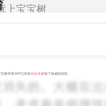
育
就上宝宝树
宝树孕育APP已经有
26位专家
做了权威的回答。