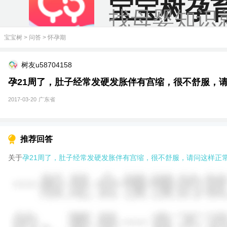
宝宝树孕
找母婴知识
宝宝树
>
问答
>
怀孕期
树友u58704158
孕21周了，肚子经常发硬发胀伴有宫缩，很不舒服，
2017-03-20
广东省
推荐回答
关于
孕21周了，肚子经常发硬发胀伴有宫缩，很不舒服，请问这样正