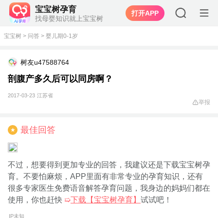
宝宝树孕育
打开APP
找母婴知识就上宝宝树
宝宝树
>
问答
>
婴儿期0-1岁
树友u47588764
剖腹产多久后可以同房啊？
2017-03-23
江苏省
举报
最佳回答
★
不过，想要得到更加专业的回答，我建议还是下载宝宝树孕
育。不要怕麻烦，APP里面有非常专业的孕育知识，还有
很多专家医生免费语音解答孕育问题，我身边的妈妈们都在
使用，你也赶快
➯
下载【宝宝树孕育】
试试吧！
IP未知