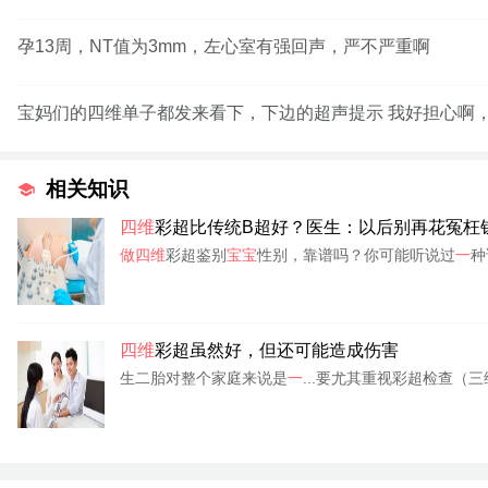
孕13周，NT值为3mm，左心室有强回声，严不严重啊
宝妈们的四维单子都发来看下，下边的超声提示 我好担心啊
相关知识
四维
彩超比传统B超好？医生：以后别再花冤枉
做四维
彩超鉴别
宝宝
性别，靠谱吗？你可能听说过
一
种
四维
彩超虽然好，但还可能造成伤害
生二胎对整个家庭来说是
一
...要尤其重视彩超检查（