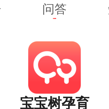
子
问答
宝宝树孕育