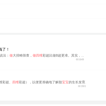
，
钱了！
说法：
做
大排畸筛查，
做四维
彩超比做B超更准。其实，...
1649
三维彩超、
四维
彩超），以便更准确地了解胎
宝宝
的生长发育.
1901