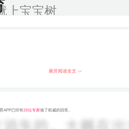
育
就上宝宝树
展开阅读全文
育APP已经有
26位专家
做了权威的回答。