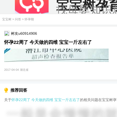
宝宝树孕
找母婴知识
宝宝树
>
问答
>
怀孕期
树友u60914906
怀孕22周了 今天做的四维 宝宝一斤左右了
2017-04-04
湖北省
推荐回答
关于
怀孕22周了 今天做的四维 宝宝一斤左右了
的相关问题在宝宝树孕