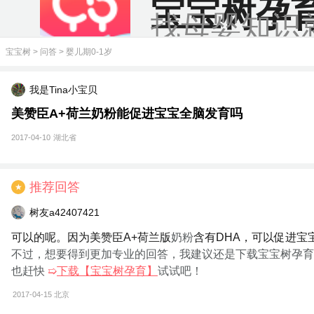
宝宝树孕
找母婴知识
宝宝树
>
问答
>
婴儿期0-1岁
我是Tina小宝贝
美赞臣A+荷兰奶粉能促进宝宝全脑发育吗
2017-04-10
湖北省
推荐回答
★
树友a42407421
可以的呢。因为美赞臣A+荷兰版
奶粉
含有DHA，可以促进宝
不过，想要得到更加专业的回答，我建议还是下载宝宝树孕育
也赶快
➯
下载【宝宝树孕育】
试试吧！
2017-04-15
北京