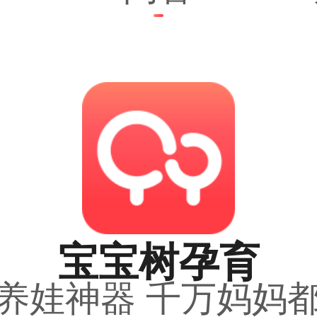
宝宝树孕育
养娃神器 千万妈妈