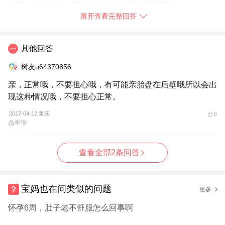
使用，你也赶快
➯
下载【宝宝树孕育】
试试吧！
展开查看完整回答
2017-04-12
湖南省
举报
其他回答
树友u64370856
亲，正常哦，不要担心哦，有可能亲胎盘在后壁哦所以会出
现这种情况哦，不要担心正常。
2017-04-12 重庆
0
举报
查看全部2条回答
宝妈也在问类似的问题
更多
怀孕6周，肚子老不舒服怎么回事啊