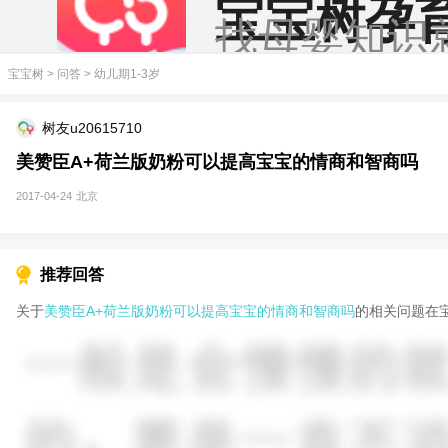
宝宝树孕
找母婴知识
宝宝树
>
问答
>
幼儿期1-3岁
树友u20615710
美赞臣A+荷兰版奶粉可以提高宝宝的情商和智商吗
2017-04-24
北京
推荐回答
关于
美赞臣A+荷兰版奶粉可以提高宝宝的情商和智商吗
的相关问题在宝