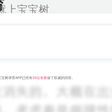
育
就上宝宝树
宝树孕育APP已经有
26位专家
做了权威的回答。