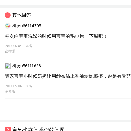
其他回答
树友u66114705
每次给宝宝洗澡的时候用宝宝的毛巾捞一下嘴吧！
2017-05-04 广东省
举报
树友u56111626
我家宝宝小时候奶奶让用纱布沾上香油给她擦擦，说是有舌苔
2017-05-04 山东省
举报
宝妈也在问类似的问题