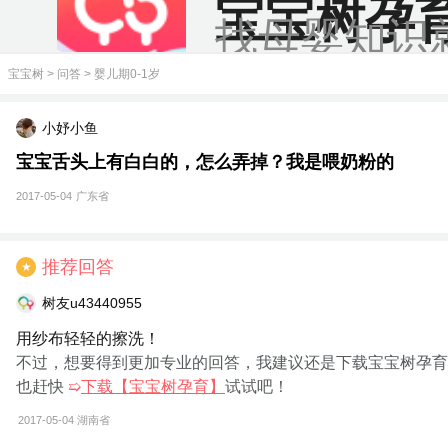
宝宝树孕
找母婴知识
宝宝树
>
问答
>
婴儿期0-1岁
小妤小鱼
宝宝舌头上有白白的，怎么弄掉？我是喂奶粉的
2017-05-04
广东省
推荐回答
★
树友u43440955
用纱布轻轻的擦洗！
不过，想要得到更加专业的回答，我建议还是下载宝宝树孕育
也赶快
➯
下载【宝宝树孕育】
试试吧！
2017-05-04
湖南省