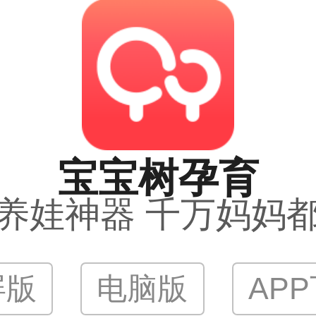
宝宝树孕育
养娃神器 千万妈妈
屏版
电脑版
AP