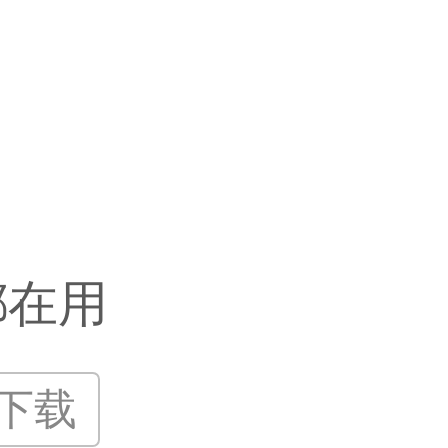
都在用
P下载