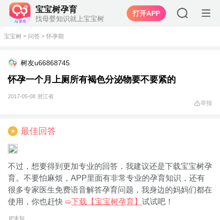
宝宝树孕育
打开APP
找母婴知识就上宝宝树
宝宝树
>
问答
>
怀孕期
树友u66868745
怀孕一个月上厕所有褐色分泌物要不要紧的
2017-05-08
浙江省
举报
最佳回答
★
不过，想要得到更加专业的回答，我建议还是下载宝宝树孕
育。不要怕麻烦，APP里面有非常专业的孕育知识，还有
很多专家医生免费语音解答孕育问题，我身边的妈妈们都在
使用，你也赶快
➯
下载【宝宝树孕育】
试试吧！
IP未知