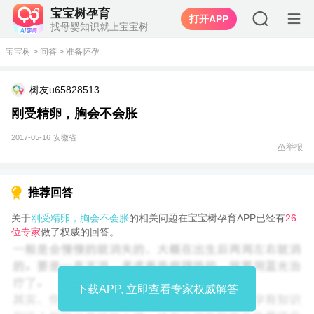
宝宝树孕育
打开APP
找母婴知识就上宝宝树
宝宝树
>
问答
>
准备怀孕
树友u65828513
刚受精卵，胸会不会胀
2017-05-16
安徽省
举报
推荐回答
关于
刚受精卵，胸会不会胀
的相关问题在宝宝树孕育APP已经有
26
位专家
做了权威的回答。
下载APP, 立即查看专家权威解答