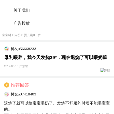
关于我们
广告投放
宝宝树
>
问答
>
婴儿期0-1岁
树友u56668233
母乳喂养，我今天发烧39°，现在退烧了可以喂奶嘛
2017-06-10
广东省
举报
推荐回答
★
树友u37418403
退烧了就可以给宝宝喂奶了。发烧不舒服的时候不能喂宝宝
的。