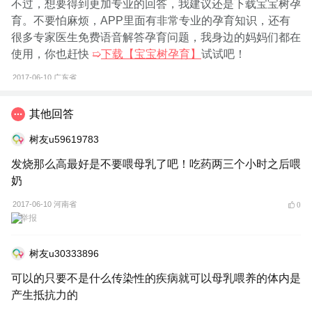
不过，想要得到更加专业的回答，我建议还是下载宝宝树孕
育。不要怕麻烦，APP里面有非常专业的孕育知识，还有
很多专家医生免费语音解答孕育问题，我身边的妈妈们都在
使用，你也赶快
➯
下载【宝宝树孕育】
试试吧！
2017-06-10
广东省
举报
其他回答
树友u59619783
发烧那么高最好是不要喂母乳了吧！吃药两三个小时之后喂
奶
2017-06-10 河南省
0
举报
树友u30333896
可以的只要不是什么传染性的疾病就可以母乳喂养的体内是
产生抵抗力的