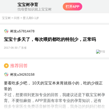
宝宝树孕育
打开APP
找母婴知识就上宝宝树
宝宝树
>
问答
>
婴儿期0-1岁
树友u57814478
宝宝十多天了，每次喂奶都吃的特别少，正常吗
2017-06-30
广东省
举报
推荐回答
★
树友u34263158
要看吃多少吧， 10天的宝宝本来胃就很小的，吃的少很正
常的
不过，想要得到更加专业的回答，我建议还是下载宝宝树孕
育。不要怕麻烦，APP里面有非常专业的孕育知识，还有
很多专家医生免费语音解答孕育问题，我身边的妈妈们都在