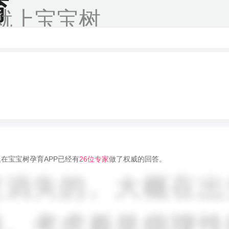
育
就上宝宝树
在宝宝树孕育APP已经有
26位专家
做了权威的回答。