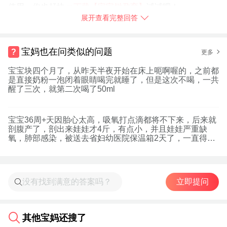
使用，你也赶快
➯
下载【宝宝树孕育】
试试吧！
展开查看完整回答
2017-07-10
广西壮族自治区
树友u59178244：
没有啊！最近几个月都在备孕没吃药打针，
宝妈也在问类似的问题
更多
也没要上宝宝不知道怎么办呢！
宝宝块四个月了，从昨天半夜开始在床上呃啊喔的，之前都
是直接奶粉一泡闭着眼睛喝完就睡了，但是这次不喝，一共
醒了三次，就第二次喝了50ml
举报
宝宝36周+天因胎心太高，吸氧打点滴都将不下来，后来就
剖腹产了，剖出来娃娃才4斤，有点小，并且娃娃严重缺
氧，肺部感染，被送去省妇幼医院保温箱2天了，一直得不
到看
立即提问
其他宝妈还搜了