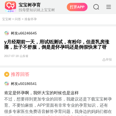
宝宝树孕育
打开APP
找母婴知识就上宝宝树
宝宝树
>
问答
>
准备怀孕
树友u66246645
y月经期前一天，用试纸测试，有粉印，但是乳房涨
痛，肚子不舒服，倒是是怀孕吗还是例假快来了呀
2017-07-18
山东省
举报
推荐回答
★
树友u50186541
肯定是怀孕啊，我怀大宝的时候也是这样
不过，想要得到更加专业的回答，我建议还是下载宝宝树孕
育。不要怕麻烦，APP里面有非常专业的孕育知识，还有
很多专家医生免费语音解答孕育问题，我身边的妈妈们都在