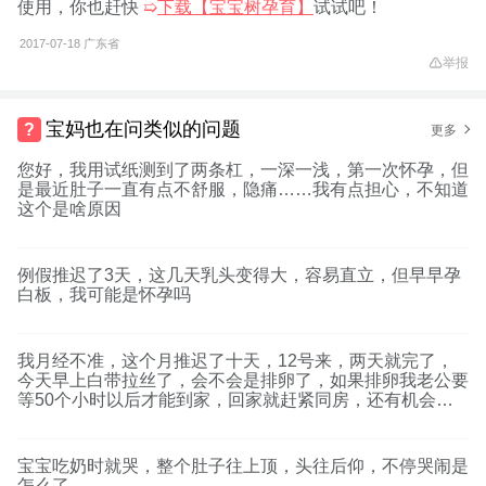
使用，你也赶快
➯
下载【宝宝树孕育】
试试吧！
2017-07-18
广东省
举报
宝妈也在问类似的问题
更多
您好，我用试纸测到了两条杠，一深一浅，第一次怀孕，但
是最近肚子一直有点不舒服，隐痛……我有点担心，不知道
这个是啥原因
例假推迟了3天，这几天乳头变得大，容易直立，但早早孕
白板，我可能是怀孕吗
我月经不准，这个月推迟了十天，12号来，两天就完了，
今天早上白带拉丝了，会不会是排卵了，如果排卵我老公要
等50个小时以后才能到家，回家就赶紧同房，还有机会怀
孕吗
宝宝吃奶时就哭，整个肚子往上顶，头往后仰，不停哭闹是
怎么了