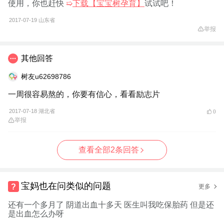
使用，你也赶快
➯
下载【宝宝树孕育】
试试吧！
2017-07-19
山东省
举报
其他回答
树友u62698786
一周很容易熬的，你要有信心，看看励志片
2017-07-18 湖北省
0
举报
查看全部2条回答
宝妈也在问类似的问题
更多
还有一个多月了 阴道出血十多天 医生叫我吃保胎药 但是还
是出血怎么办呀