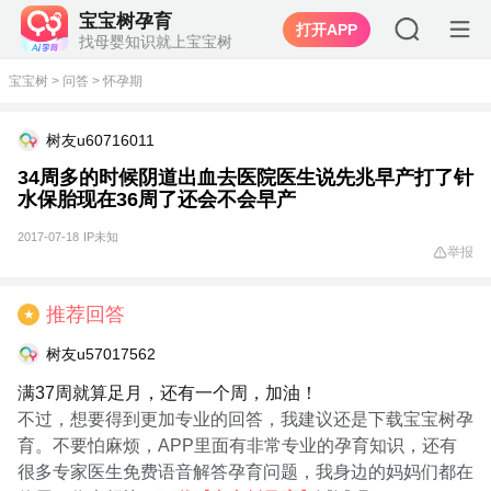
宝宝树孕育
打开APP
找母婴知识就上宝宝树
宝宝树
>
问答
>
怀孕期
树友u60716011
34周多的时候阴道出血去医院医生说先兆早产打了针
水保胎现在36周了还会不会早产
2017-07-18
IP未知
举报
推荐回答
★
树友u57017562
满37周就算足月，还有一个周，加油！
不过，想要得到更加专业的回答，我建议还是下载宝宝树孕
育。不要怕麻烦，APP里面有非常专业的孕育知识，还有
很多专家医生免费语音解答孕育问题，我身边的妈妈们都在