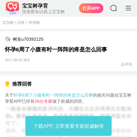
宝宝树孕育
打开APP
找母婴知识就上宝宝树
宝宝树
>
问答
>
怀孕期
树友u70392125
怀孕6周了小腹有时一阵阵的疼是怎么回事
2017-08-03
湖北
举报
推荐回答
关于
怀孕6周了小腹有时一阵阵的疼是怎么回事
的相关问题在宝宝树
孕育APP已经有
26位专家
做了权威的回答。
下载APP, 立即查看专家权威解答