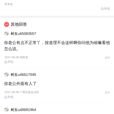
IP未知
举报
其他回答
树友u65083557
你老公有点不正常丫，按道理不会这样啊你问他为啥嘛看他
怎么说。
2017-08-08 湖南省
0
举报
树友u46617045
你老公外面有人了
2017-08-08 广西壮族自治区
0
举报
树友u48681964