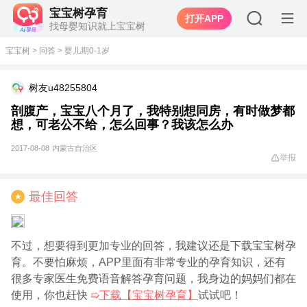
宝宝树孕育
打开APP
找母婴知识就上宝宝树
宝宝树
>
问答
>
婴儿期0-1岁
树友u48255804
剖腹产，宝宝八个月了，我特别想同房，有时做梦都
想，可老公不给，怎么回事？我该怎么办
2017-08-08
内蒙古自治区
举报
最佳回答
★
不过，想要得到更加专业的回答，我建议还是下载宝宝树孕
育。不要怕麻烦，APP里面有非常专业的孕育知识，还有
很多专家医生免费语音解答孕育问题，我身边的妈妈们都在
使用，你也赶快
➯
下载【宝宝树孕育】
试试吧！