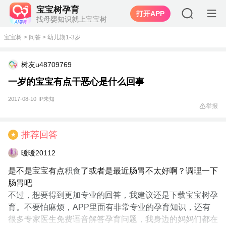
宝宝树孕育
打开APP
找母婴知识就上宝宝树
宝宝树
>
问答
>
幼儿期1-3岁
树友u48709769
一岁的宝宝有点干恶心是什么回事
2017-08-10
IP未知
举报
推荐回答
★
暖暖20112
是不是宝宝有点
积食
了或者是最近肠胃不太好啊？调理一下
肠胃吧
不过，想要得到更加专业的回答，我建议还是下载宝宝树孕
育。不要怕麻烦，APP里面有非常专业的孕育知识，还有
很多专家医生免费语音解答孕育问题，我身边的妈妈们都在