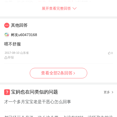
使用，你也赶快
➯
下载【宝宝树孕育】
试试吧！
展开查看完整回答
2017-08-10
陕西省
举报
其他回答
树友u60473168
喂不舒服
2017-08-10 山东省
0
举报
查看全部2条回答
宝妈也在问类似的问题
更多
才一个多月宝宝老是干恶心怎么回事