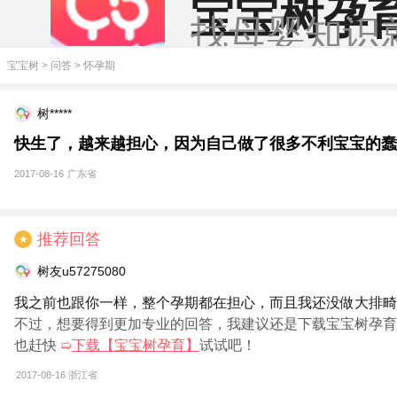
宝宝树孕
找母婴知识
宝宝树
>
问答
>
怀孕期
树*****
快生了，越来越担心，因为自己做了很多不利宝宝的蠢
2017-08-16
广东省
推荐回答
★
树友u57275080
我之前也跟你一样，整个孕期都在担心，而且我还没做大排畸
不过，想要得到更加专业的回答，我建议还是下载宝宝树孕育
也赶快
➯
下载【宝宝树孕育】
试试吧！
2017-08-16
浙江省