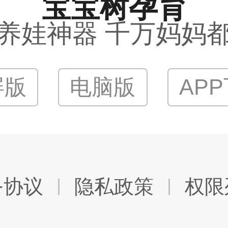
宝宝树孕育
养娃神器 千万妈妈
屏版
电脑版
AP
务协议
隐私政策
权限