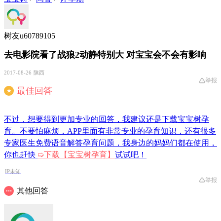
树友u60789105
去电影院看了战狼2动静特别大 对宝宝会不会有影响
2017-08-26
陕西
举报
最佳回答
★
不过，想要得到更加专业的回答，我建议还是下载宝宝树孕
育。不要怕麻烦，APP里面有非常专业的孕育知识，还有很多
专家医生免费语音解答孕育问题，我身边的妈妈们都在使用，
你也赶快
➯
下载【宝宝树孕育】
试试吧！
IP未知
举报
其他回答