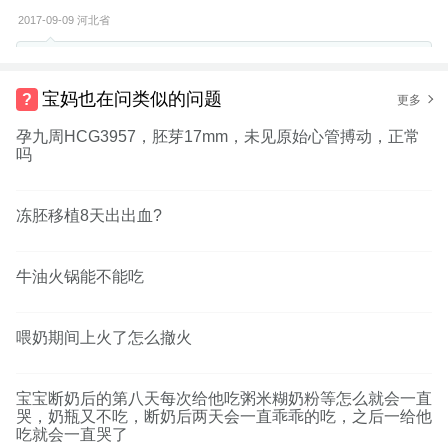
2017-09-09
河北省
树友u71083644：
未经7月27
宝妈也在问类似的问题
更多
树友u70025242：
比我早3天，我末次月经30的
孕九周HCG3957，胚芽17mm，未见原始心管搏动，正常
吗
举报
冻胚移植8天出出血?
牛油火锅能不能吃
喂奶期间上火了怎么撤火
宝宝断奶后的第八天每次给他吃粥米糊奶粉等怎么就会一直
哭，奶瓶又不吃，断奶后两天会一直乖乖的吃，之后一给他
吃就会一直哭了