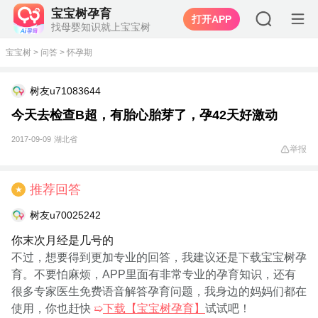
宝宝树孕育
打开APP
找母婴知识就上宝宝树
宝宝树
>
问答
>
怀孕期
树友u71083644
今天去检查B超，有胎心胎芽了，孕42天好激动
2017-09-09
湖北省
举报
推荐回答
★
树友u70025242
你末次月经是几号的
不过，想要得到更加专业的回答，我建议还是下载宝宝树孕
育。不要怕麻烦，APP里面有非常专业的孕育知识，还有
很多专家医生免费语音解答孕育问题，我身边的妈妈们都在
使用，你也赶快
➯
下载【宝宝树孕育】
试试吧！