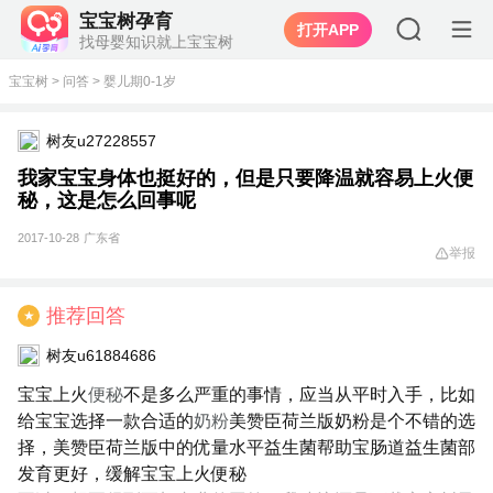
宝宝树孕育
打开APP
找母婴知识就上宝宝树
宝宝树
>
问答
>
婴儿期0-1岁
树友u27228557
我家宝宝身体也挺好的，但是只要降温就容易上火便
秘，这是怎么回事呢
2017-10-28
广东省
举报
推荐回答
★
树友u61884686
宝宝上火
便秘
不是多么严重的事情，应当从平时入手，比如
给宝宝选择一款合适的
奶粉
美赞臣荷兰版奶粉是个不错的选
择，美赞臣荷兰版中的优量水平益生菌帮助宝肠道益生菌部
发育更好，缓解宝宝上火便秘