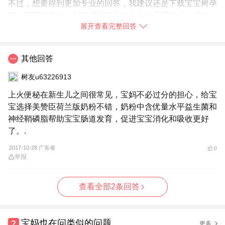
不过，想要得到更加专业的回答，我建议还是下载宝宝树孕
育。不要怕麻烦，APP里面有非常专业的孕育知识，还有
展开查看完整回答
很多专家医生免费语音解答孕育问题，我身边的妈妈们都在
使用，你也赶快
➯
下载【宝宝树孕育】
试试吧！
2017-10-28
河南省
其他回答
举报
树友u63226913
上火便秘在新生儿之间很常见，宝妈不必过分的担心，给宝
宝选择美赞臣荷兰版奶粉不错，奶粉中含优量水平益生菌和
神经鞘磷脂帮助宝宝肠道发育，促进宝宝消化和吸收更好
了。.
2017-10-28 广东省
0
举报
查看全部2条回答
宝妈也在问类似的问题
更多