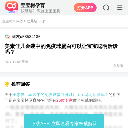
宝宝树孕育
打开APP
找母婴知识就上宝宝树
宝宝树
>
问答
>
幼儿期1-3岁
树友u58534136
美素佳儿金装中的免疫球蛋白可以让宝宝聪明活泼
吗？
2017-11-09
天津
举报
推荐回答
关于
美素佳儿金装中的免疫球蛋白可以让宝宝聪明活泼吗？
的相关
问题在宝宝树孕育APP已经有
26位专家
做了权威的回答。
下载APP, 立即查看专家权威解答