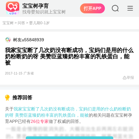
宝宝树孕育
打开APP
找母婴知识就上宝宝树
宝宝树
>
问答
>
婴儿期0-1岁
树友u55848939
我家宝宝断了几次奶没有断成功，宝妈们是用的什么
奶粉断奶的呀 美赞臣蓝臻奶粉丰富的乳铁蛋白，能
被
2017-11-15
广东省
举报
推荐回答
关于
我家宝宝断了几次奶没有断成功，宝妈们是用的什么奶粉断奶
的呀 美赞臣蓝臻奶粉丰富的乳铁蛋白，能被
的相关问题在宝宝树孕
育APP已经有
26位专家
做了权威的回答。