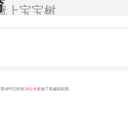
育
就上宝宝树
育APP已经有
26位专家
做了权威的回答。