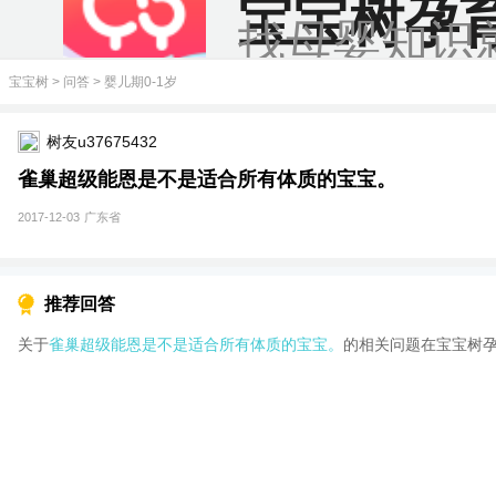
宝宝树孕
找母婴知识
宝宝树
>
问答
>
婴儿期0-1岁
树友u37675432
雀巢超级能恩是不是适合所有体质的宝宝。
2017-12-03
广东省
推荐回答
关于
雀巢超级能恩是不是适合所有体质的宝宝。
的相关问题在宝宝树孕