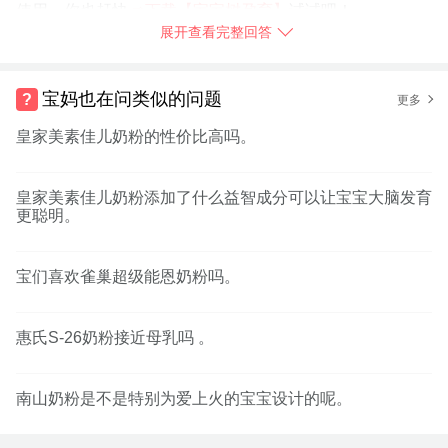
使用，你也赶快
➯
下载【宝宝树孕育】
试试吧！
展开查看完整回答
2017-12-20
河南省
举报
宝妈也在问类似的问题
更多
皇家美素佳儿奶粉的性价比高吗。
皇家美素佳儿奶粉添加了什么益智成分可以让宝宝大脑发育
更聪明。
宝们喜欢雀巢超级能恩奶粉吗。
惠氏S-26奶粉接近母乳吗 。
南山奶粉是不是特别为爱上火的宝宝设计的呢。