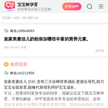
宝宝树孕育
打开APP
找母婴知识就上宝宝树
宝宝树
>
问答
>
婴儿期0-1岁
树友u39504093
皇家美素佳儿奶粉添加哪些丰富的营养元素。
2017-12-18
广东省
举报
推荐回答
★
树友u42212958
皇家美素佳儿
奶粉
含有三大珍稀营养成份,更接近母乳,助力
宝宝全面发育,能够代替母乳呵护宝宝成长。
不过，想要得到更加专业的回答，我建议还是下载宝宝树孕
育。不要怕麻烦，APP里面有非常专业的孕育知识，还有
很多专家医生免费语音解答孕育问题，我身边的妈妈们都在