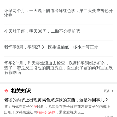
怀孕两个月，一天晚上阴道出鲜红色学，第二天变成褐色分
泌物
今天肚子疼，明天36周，二胎不会提前吧
我怀孕8周，孕酮27.8，医生说偏低，多少才算正常
怀孕2个月，昨天突然流血去检查，B超和孕酮都是好的，
查了白带是炎症引起的阴道流血，医生配了塞的药对宝宝没
有影响吗
相关知识
更多
老婆的内裤上出现黄褐色果冻状的东西，这是咋回事儿？
答：当你在妻子的
孕
晚期，尤其是在妻子临产前发现妻子的内裤上
出现了这种果冻状的
褐色分泌物
，通常就视为见...
1620