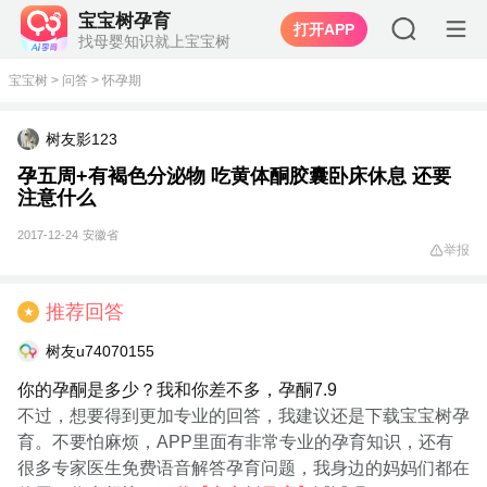
宝宝树孕育
打开APP
找母婴知识就上宝宝树
宝宝树
>
问答
>
怀孕期
树友影123
孕五周+有褐色分泌物 吃黄体酮胶囊卧床休息 还要
注意什么
2017-12-24
安徽省
举报
推荐回答
★
树友u74070155
你的孕酮是多少？我和你差不多，孕酮7.9
不过，想要得到更加专业的回答，我建议还是下载宝宝树孕
育。不要怕麻烦，APP里面有非常专业的孕育知识，还有
很多专家医生免费语音解答孕育问题，我身边的妈妈们都在