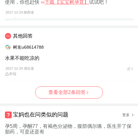
使用，你也赶快
➯
下载【宝宝树孕育】
试试吧！
2017-12-24
陕西省
树友影123：
没查吃中药呢之神两次孕酮低中药说不用抽血我
血少
其他回答
树友u68614788
举报
水果不能吃凉的
2017-12-24 湖北省
1
举报
查看全部2条回答
宝妈也在问类似的问题
更多
孕5周，孕酮77，有褐色分泌物，腹部偶尔痛，医生开了保
胎药，可是还是有