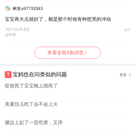
树友u57733343
宝宝再大点就好了，都是那个时候有种想哭的冲动
2017-12-25 北京
0
举报
查看全部4条回答
宝妈也在问类似的问题
更多
哎烦死了宝宝晚上闹死了
美素佳儿吃了会不会上火
腰边上起了一层疙瘩，又痒