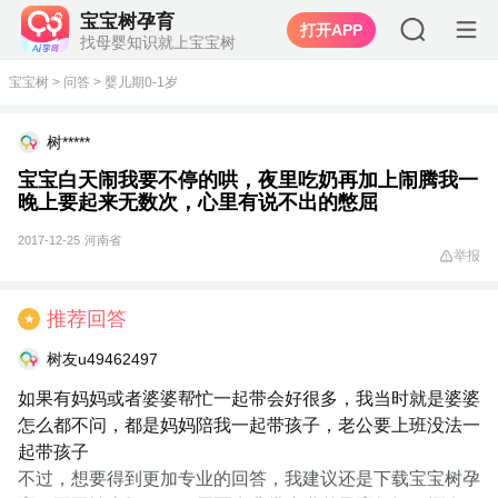
宝宝树孕育
打开APP
找母婴知识就上宝宝树
宝宝树
>
问答
>
婴儿期0-1岁
树*****
宝宝白天闹我要不停的哄，夜里吃奶再加上闹腾我一
晚上要起来无数次，心里有说不出的憋屈
2017-12-25
河南省
举报
推荐回答
★
树友u49462497
如果有妈妈或者婆婆帮忙一起带会好很多，我当时就是婆婆
怎么都不问，都是妈妈陪我一起带孩子，老公要上班没法一
起带孩子
不过，想要得到更加专业的回答，我建议还是下载宝宝树孕