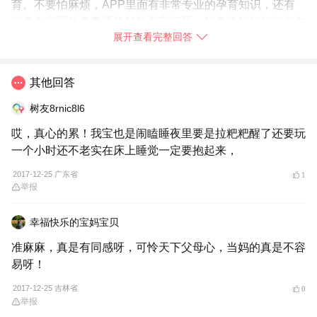
育。不要怕麻烦，APP里面有非常专业的孕育知识，还有
很多专家医生免费语音解答孕育问题，我身边的妈妈们都在
展开查看完整回答
使用，你也赶快
➯
下载【宝宝树孕育】
试试吧！
2017-12-25
江苏省
举报
其他回答
树友8rnic8l6
哎，真心的累！我宝也是闹瞌睡夜里要是拉粑粑醒了还要玩
一个小时还不老实在床上睡觉一定要抱起来，
2017-12-25 广东省
1
举报
幸福快乐的宝妈宝贝
准麻麻，真是有同感呀，可怜天下父母心，当妈的真是不容
易呀！
2017-12-25 吉林省
0
举报