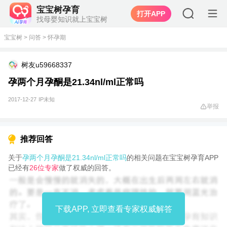
宝宝树孕育
打开APP
找母婴知识就上宝宝树
宝宝树
>
问答
>
怀孕期
树友u59668337
孕两个月孕酮是21.34nl/ml正常吗
2017-12-27
IP未知
举报
推荐回答
关于
孕两个月孕酮是21.34nl/ml正常吗
的相关问题在宝宝树孕育APP
已经有
26位专家
做了权威的回答。
下载APP, 立即查看专家权威解答