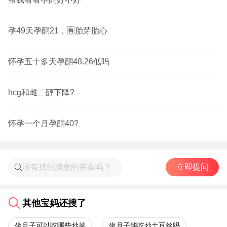
孕49天孕酮21，🈶️胎芽胎心
怀孕五十多天孕酮48.26低吗
hcg和雌二醇下降?
怀孕一个月孕酮40?
立即提问
其他宝妈还搜了
坐月子可以吃哪些炒菜
坐月子能吃炒土豆丝吗