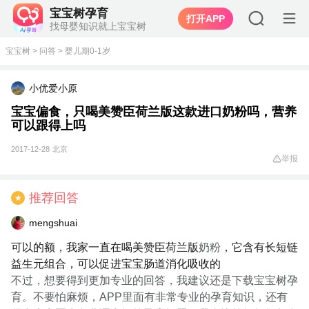
宝宝树孕育
打开APP
找母婴知识就上宝宝树
宝宝树
>
问答
>
婴儿期0-1岁
小优爱小原
宝宝偏食，只喝美赞臣荷兰版这款进口奶粉吗，营养
可以跟得上吗
2017-12-28
北京
举报
推荐回答
★
mengshuai
可以的额，我家一直在喝美赞臣荷兰版
奶粉
，它含有长短链
益生元组合，可以促进宝宝肠道消化吸收的
不过，想要得到更加专业的回答，我建议还是下载宝宝树孕
育。不要怕麻烦，APP里面有非常专业的孕育知识，还有