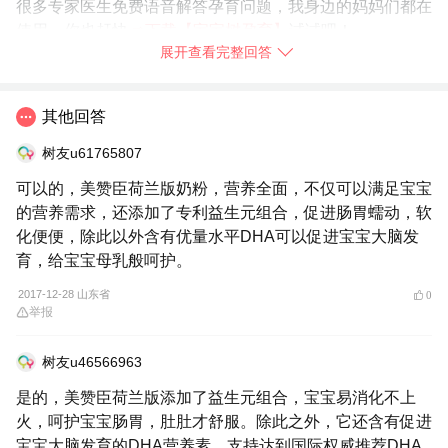
很多专家医生免费语音解答孕育问题，我身边的妈妈们都在
使用，你也赶快
➯
下载【宝宝树孕育】
试试吧！
展开查看完整回答
2017-12-28
江苏省
举报
其他回答
树友u61765807
可以的，美赞臣荷兰版奶粉，营养全面，不仅可以满足宝宝
的营养需求，还添加了专利益生元组合，促进肠胃蠕动，软
化便便，除此以外含有优量水平DHA可以促进宝宝大脑发
育，给宝宝母乳般呵护。
2017-12-28 山东省
0
举报
树友u46566963
是的，美赞臣荷兰版添加了益生元组合，宝宝易消化不上
火，呵护宝宝肠胃，肚肚才舒服。除此之外，它还含有促进
宝宝大脑发育的DHA营养素，支持达到国际权威推荐DHA