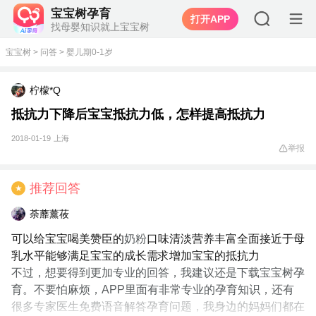
宝宝树孕育
打开APP
找母婴知识就上宝宝树
宝宝树
>
问答
>
婴儿期0-1岁
柠檬*Q
抵抗力下降后宝宝抵抗力低，怎样提高抵抗力
2018-01-19
上海
举报
推荐回答
★
荼蘼薰莜
可以给宝宝喝美赞臣的
奶粉
口味清淡营养丰富全面接近于母
乳水平能够满足宝宝的成长需求增加宝宝的抵抗力
不过，想要得到更加专业的回答，我建议还是下载宝宝树孕
育。不要怕麻烦，APP里面有非常专业的孕育知识，还有
很多专家医生免费语音解答孕育问题，我身边的妈妈们都在