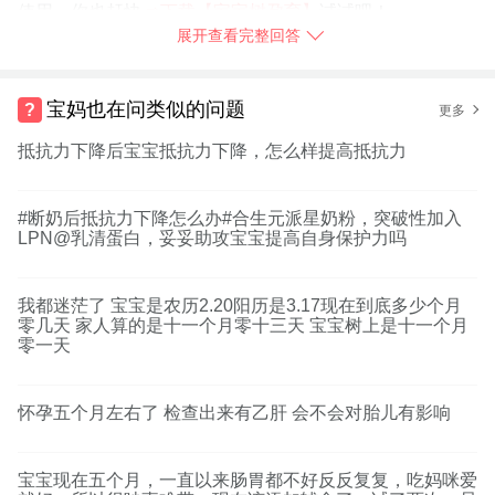
使用，你也赶快
➯
下载【宝宝树孕育】
试试吧！
展开查看完整回答
2018-01-19
浙江省
举报
宝妈也在问类似的问题
更多
抵抗力下降后宝宝抵抗力下降，怎么样提高抵抗力
#断奶后抵抗力下降怎么办#合生元派星奶粉，突破性加入
LPN@乳清蛋白，妥妥助攻宝宝提高自身保护力吗
我都迷茫了 宝宝是农历2.20阳历是3.17现在到底多少个月
零几天 家人算的是十一个月零十三天 宝宝树上是十一个月
零一天
怀孕五个月左右了 检查出来有乙肝 会不会对胎儿有影响
宝宝现在五个月，一直以来肠胃都不好反反复复，吃妈咪爱