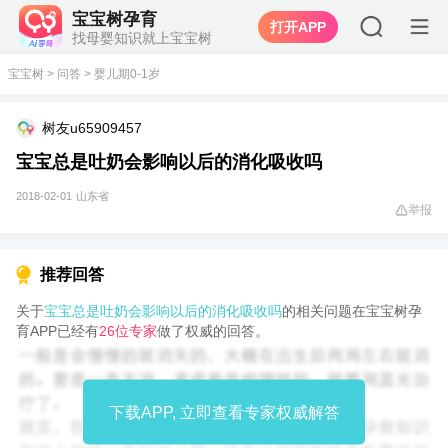
宝宝树孕育
打开APP
找母婴知识就上宝宝树
宝宝树
>
问答
>
婴儿期0-1岁
树友u65909457
宝宝总是吐奶会影响以后的消化吸收吗
2018-02-01
山东省
举报
推荐回答
关于
宝宝总是吐奶会影响以后的消化吸收吗
的相关问题在宝宝树孕
育APP已经有
26位专家
做了权威的回答。
下载APP, 立即查看专家权威解答