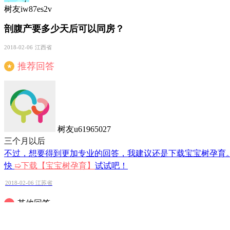
树友iw87es2v
剖腹产要多少天后可以同房？
2018-02-06
江西省
推荐回答
★
树友u61965027
三个月以后
不过，想要得到更加专业的回答，我建议还是下载宝宝树孕育
快
➯
下载【宝宝树孕育】
试试吧！
2018-02-06
江苏省
其他回答