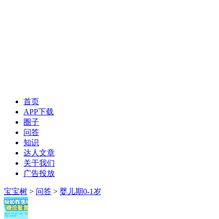
首页
APP下载
圈子
问答
知识
达人文章
关于我们
广告投放
宝宝树
>
问答
>
婴儿期0-1岁