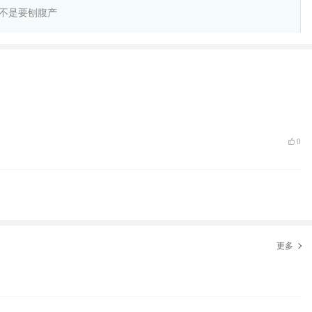
不是要刨腹产
举报
0
更多