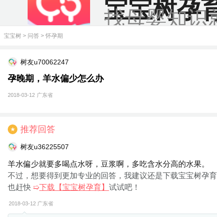
宝宝树孕
找母婴知识
宝宝树
>
问答
>
怀孕期
树友u70062247
孕晚期，羊水偏少怎么办
2018-03-12
广东省
推荐回答
★
树友u36225507
羊水偏少就要多喝点水呀，豆浆啊，多吃含水分高的水果。
不过，想要得到更加专业的回答，我建议还是下载宝宝树孕育
也赶快
➯
下载【宝宝树孕育】
试试吧！
2018-03-12
广东省