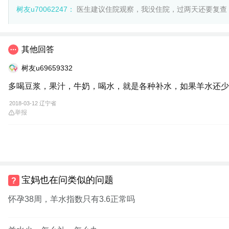
树友u70062247：
医生建议住院观察，我没住院，过两天还要复查
树友u36225507：
也不一定啦，现在医院也有催产针的。你现在的
其他回答
树友u69659332
多喝豆浆，果汁，牛奶，喝水，就是各种补水，如果羊水还少
2018-03-12 辽宁省
举报
宝妈也在问类似的问题
怀孕38周，羊水指数只有3.6正常吗