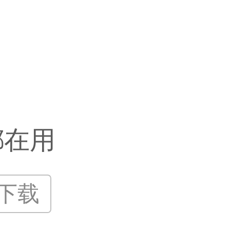
都在用
P下载