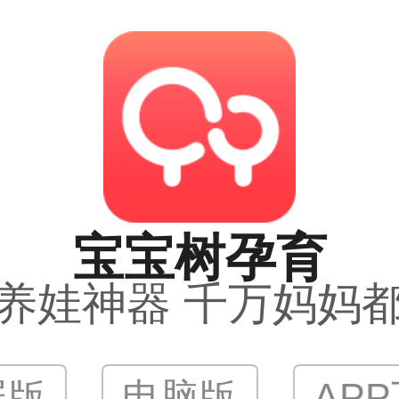
宝宝树孕育
养娃神器 千万妈妈
屏版
电脑版
AP