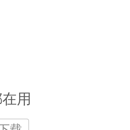
都在用
P下载