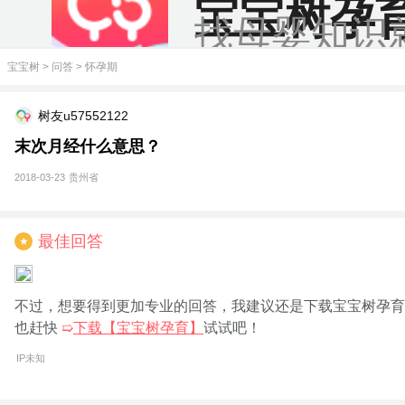
宝宝树孕
找母婴知识
宝宝树
>
问答
>
怀孕期
树友u57552122
末次月经什么意思？
2018-03-23
贵州省
最佳回答
★
不过，想要得到更加专业的回答，我建议还是下载宝宝树孕育
也赶快
➯
下载【宝宝树孕育】
试试吧！
IP未知