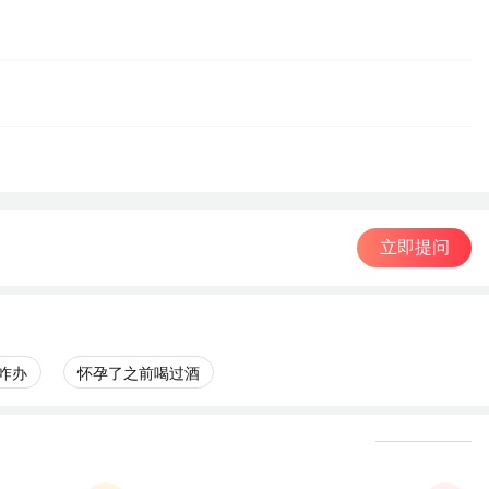
立即提问
咋办
怀孕了之前喝过酒