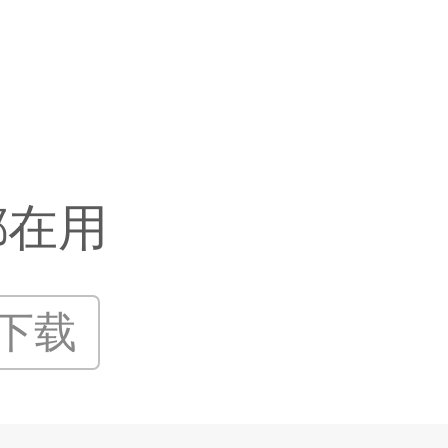
都在用
P下载