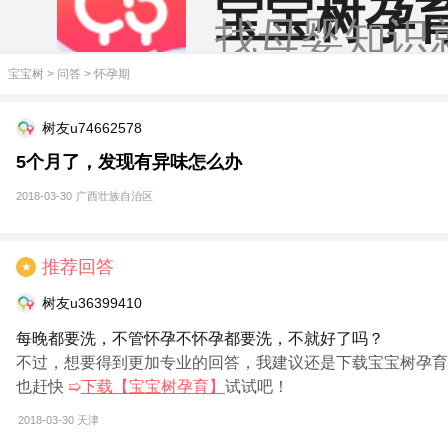
宝宝树孕
找母婴知识
宝宝树
>
问答
>
怀孕期
树友u74662578
5个月了，发现有异味怎么办
2018-03-30
广西壮族自治区
推荐回答
★
树友u36399410
每晚都要洗，不管怀孕不怀孕都要洗，不就好了吗？
不过，想要得到更加专业的回答，我建议还是下载宝宝树孕育
也赶快
➯
下载【宝宝树孕育】
试试吧！
2018-03-30
天津