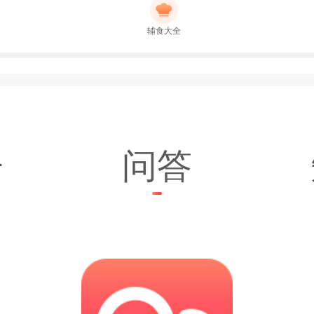
辅食大全
子
问答