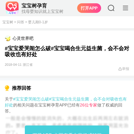
宝宝树孕育
打开APP
找母婴知识就上宝宝树
宝宝树
>
问答
>
婴儿期0-1岁
心灵世界吧
#宝宝爱哭闹怎么破#宝宝喝合生元益生菌，会不会对
吸收也有好处
2018-04-11
浙江省
举报
推荐回答
关于
#宝宝爱哭闹怎么破#宝宝喝合生元益生菌，会不会对吸收也有
好处
的相关问题在宝宝树孕育APP已经有
26位专家
做了权威的回
答。