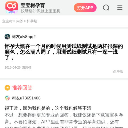
宝宝树孕育
打开APP
找母婴知识就上宝宝树
宝宝树
>
问答
>
怀孕期
树友alv8rqq2
怀孕大慨在一个月的时候用测试纸测试是两杠很深的
颜色，怎么满八周了，用测试纸测试只有一深一浅
了，
2018-04-26
四川省
举报
推荐回答
★
树友u73651406
很正常，因为我也是的，这个我也解释不清
不过，想要得到更加专业的回答，我建议还是下载宝宝树孕
育。不要怕麻烦，APP里面有非常专业的孕育知识，还有