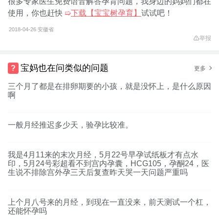
很多专家医生免费语音解答孕育问题，我身边的妈妈们都在
使用，你也赶快
➯
下载【宝宝树孕育】
试试吧！
2018-04-26
安徽省
举报
宝妈也在问类似的问题
更多
三个月了都是在排卵期要的小孩，就是没怀上，是什么原因
啊
一般月经推迟多少天，验孕比较准。
我是4月11来的末次月经，5月22号早孕试纸板才有点水
印，5月24号彩超看不到宫内孕囊，HCG105，孕酮24，医
生说不排除宫外孕三天后复查昨天哭一天问题严重吗
上个月八号来的月经，到现在一直没来，前天测试一个杠，
还能怀孕吗