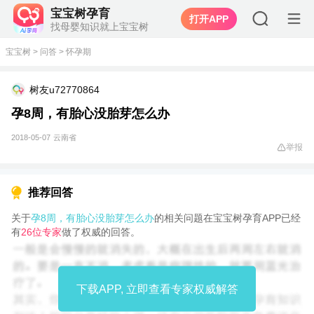
宝宝树孕育
打开APP
找母婴知识就上宝宝树
宝宝树
>
问答
>
怀孕期
树友u72770864
孕8周，有胎心没胎芽怎么办
2018-05-07
云南省
举报
推荐回答
关于
孕8周，有胎心没胎芽怎么办
的相关问题在宝宝树孕育APP已经
有
26位专家
做了权威的回答。
下载APP, 立即查看专家权威解答