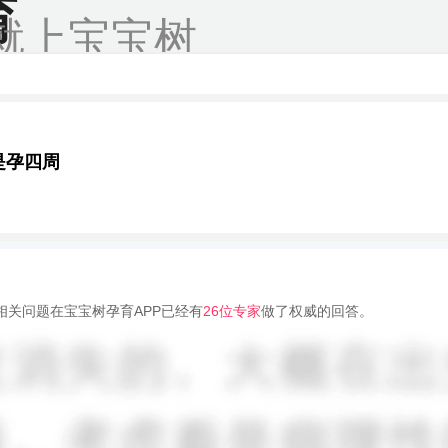
育
就上宝宝树
是孕四周
相关问题在宝宝树孕育APP已经有
26位专家
做了权威的回答。