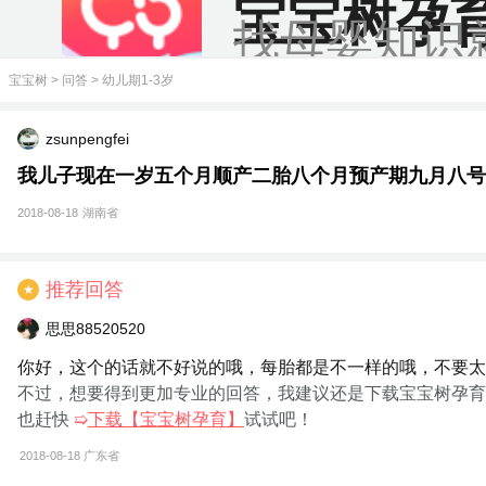
宝宝树孕
找母婴知识
宝宝树
>
问答
>
幼儿期1-3岁
zsunpengfei
我儿子现在一岁五个月顺产二胎八个月预产期九月八号
2018-08-18
湖南省
推荐回答
★
思思88520520
你好，这个的话就不好说的哦，每胎都是不一样的哦，不要太
不过，想要得到更加专业的回答，我建议还是下载宝宝树孕育
也赶快
➯
下载【宝宝树孕育】
试试吧！
2018-08-18
广东省