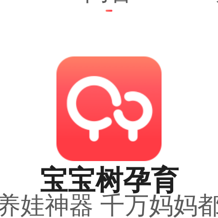
宝宝树孕育
养娃神器 千万妈妈