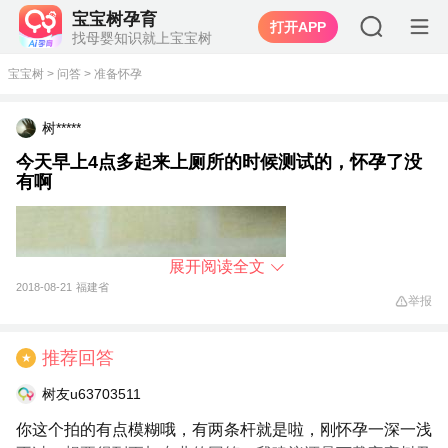
宝宝树孕育
打开APP
找母婴知识就上宝宝树
宝宝树
>
问答
>
准备怀孕
树*****
今天早上4点多起来上厕所的时候测试的，怀孕了没
有啊
展开阅读全文
2018-08-21
福建省
举报
推荐回答
★
树友u63703511
你这个拍的有点模糊哦，有两条杆就是啦，刚怀孕一深一浅