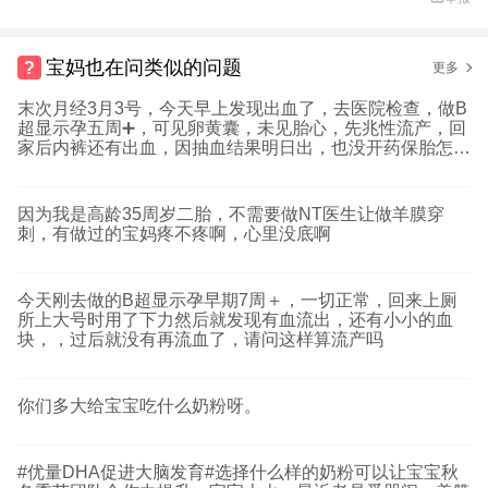
宝妈也在问类似的问题
更多
末次月经3月3号，今天早上发现出血了，去医院检查，做B
超显示孕五周➕，可见卵黄囊，未见胎心，先兆性流产，回
家后内裤还有出血，因抽血结果明日出，也没开药保胎怎么
办
因为我是高龄35周岁二胎，不需要做NT医生让做羊膜穿
刺，有做过的宝妈疼不疼啊，心里没底啊
今天刚去做的B超显示孕早期7周＋，一切正常，回来上厕
所上大号时用了下力然后就发现有血流出，还有小小的血
块，，过后就没有再流血了，请问这样算流产吗
你们多大给宝宝吃什么奶粉呀。
#优量DHA促进大脑发育#选择什么样的奶粉可以让宝宝秋