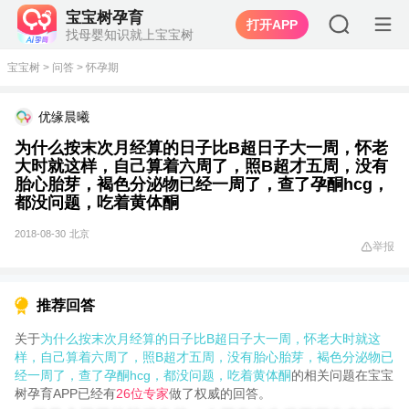
宝宝树孕育
打开APP
找母婴知识就上宝宝树
宝宝树
>
问答
>
怀孕期
优缘晨曦
为什么按末次月经算的日子比B超日子大一周，怀老
大时就这样，自己算着六周了，照B超才五周，没有
胎心胎芽，褐色分泌物已经一周了，查了孕酮hcg，
都没问题，吃着黄体酮
2018-08-30
北京
举报
推荐回答
关于
为什么按末次月经算的日子比B超日子大一周，怀老大时就这
样，自己算着六周了，照B超才五周，没有胎心胎芽，褐色分泌物已
经一周了，查了孕酮hcg，都没问题，吃着黄体酮
的相关问题在宝宝
树孕育APP已经有
26位专家
做了权威的回答。