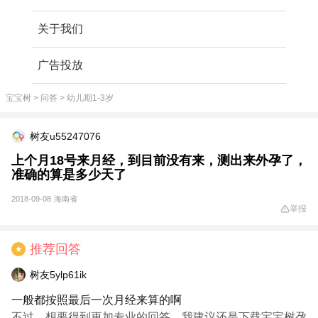
关于我们
广告投放
宝宝树
>
问答
>
幼儿期1-3岁
树友u55247076
上个月18号来月经，到目前没有来，测出来外孕了，
准确的算是多少天了
2018-09-08
海南省
举报
推荐回答
★
树友5ylp61ik
一般都按照最后一次月经来算的啊
不过，想要得到更加专业的回答，我建议还是下载宝宝树孕