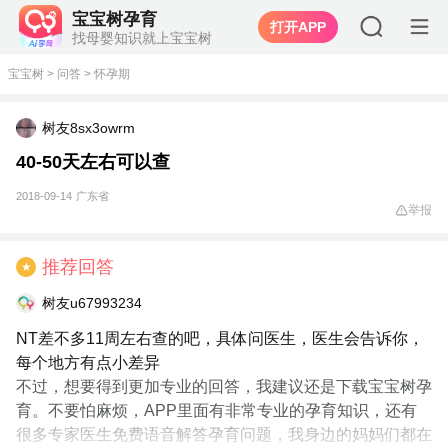
宝宝树孕育
打开APP
找母婴知识就上宝宝树
宝宝树
>
问答
>
怀孕期
树友8sx3owrm
40-50天左右可以查
2018-09-14
广东省
举报
推荐回答
★
树友u67993234
NT差不多11周左右查的吧，具体问医生，医生会告诉你，
每个地方有点小差异
不过，想要得到更加专业的回答，我建议还是下载宝宝树孕
育。不要怕麻烦，APP里面有非常专业的孕育知识，还有
很多专家医生免费语音解答孕育问题，我身边的妈妈们都在