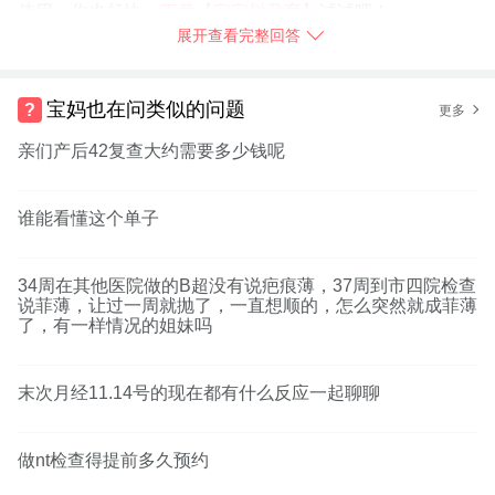
使用，你也赶快
➯
下载【宝宝树孕育】
试试吧！
展开查看完整回答
2018-09-14
福建
举报
宝妈也在问类似的问题
更多
亲们产后42复查大约需要多少钱呢
谁能看懂这个单子
34周在其他医院做的B超没有说疤痕薄，37周到市四院检查
说菲薄，让过一周就抛了，一直想顺的，怎么突然就成菲薄
了，有一样情况的姐妹吗
末次月经11.14号的现在都有什么反应一起聊聊
做nt检查得提前多久预约