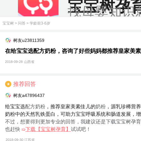
宝宝树孕
找母婴知识
宝宝树
>
问答
>
学龄前3-6岁
树友u23811359
在给宝宝选配方奶粉，咨询了好些妈妈都推荐皇家美素
2018-09-28
山西省
推荐回答
★
树友a47896437
给宝宝选
配方奶粉
，推荐皇家美素佳儿的
奶粉
，源乳珍稀营养
奶粉中的天然乳铁蛋白，可助力宝宝呼吸系统和肠道发展，增
不过，想要得到更加专业的回答，我建议还是下载宝宝树孕育
也赶快
➯
下载【宝宝树孕育】
试试吧！
2018-09-30
江苏省