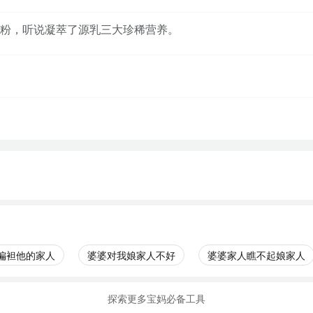
粉，听说凝萃了源乳三大珍稀营养。
偏袒他的家人
婆婆对我娘家人不好
婆婆家人瞧不起娘家人
探索更多宝妈必备工具