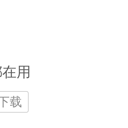
都在用
P下载