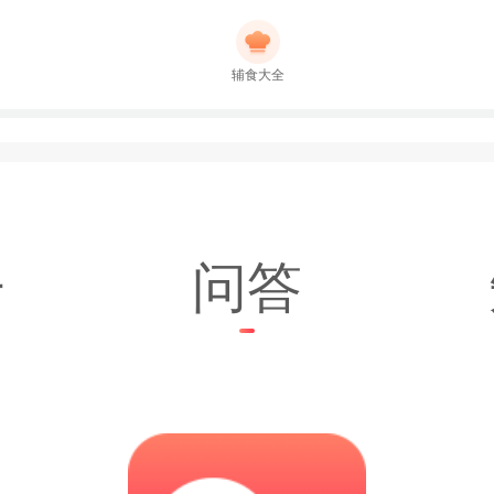
辅食大全
子
问答